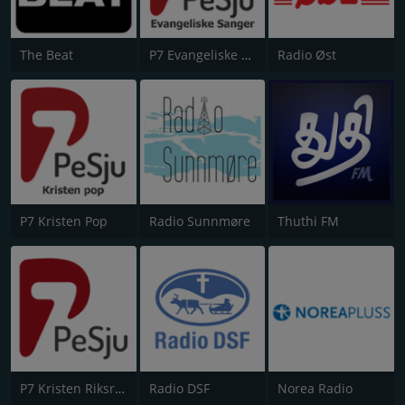
The Beat
P7 Evangeliske Sanger
Radio Øst
P7 Kristen Pop
Radio Sunnmøre
Thuthi FM
P7 Kristen Riksradio
Radio DSF
Norea Radio