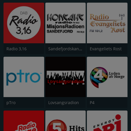
Radio 3,16
Sandefjordskanalen
Evangeliets Rost
pTro
Lovsangsradion
P4