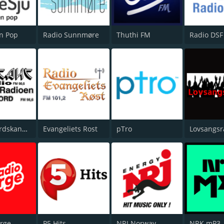
en Pop
Radio Sunnmøre
Thuthi FM
Radio DSF
Sandefjordskanalen
Evangeliets Rost
pTro
Lovsangsr
rge
P5 Hits
NRJ Norway
NRK mP3