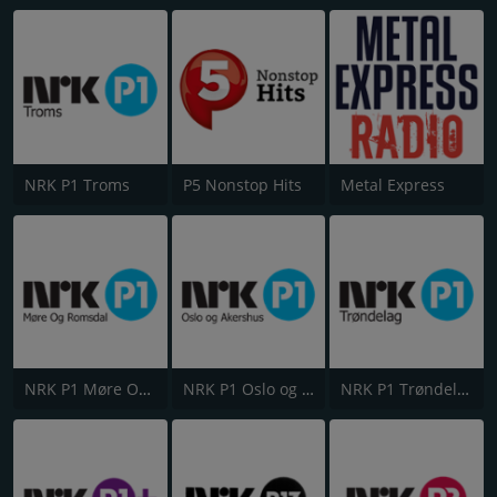
NRK P1 Troms
P5 Nonstop Hits
Metal Express
NRK P1 Møre Og Romsdal
NRK P1 Oslo og Akershus
NRK P1 Trøndelag