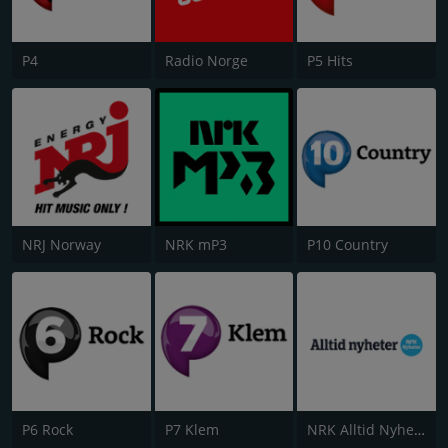
P4
Radio Norge
P5 Hits
NRJ Norway
NRK mP3
P10 Country
P6 Rock
P7 Klem
NRK Alltid Nyheter