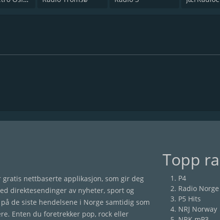
Topp ra
P4
gratis nettbaserte applikasjon, som gir deg
Radio Norge
med direktesendinger av nyheter, sport og
P5 Hits
på de siste hendelsene i Norge samtidig som
NRJ Norway
ere. Enten du foretrekker pop, rock eller
NRK mP3