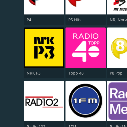
P4
P5 Hits
NRJ Nor
NRK P3
Topp 40
P8 Pop
Radio 102
1FM