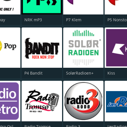
way
NRK mP3
P7 Klem
P5 Nonsto
P4 Bandit
SolørRadioen+
Kiss
Radio Metro Oslo/Akershus
Radio Tromsø
Radio 3
JærRadio