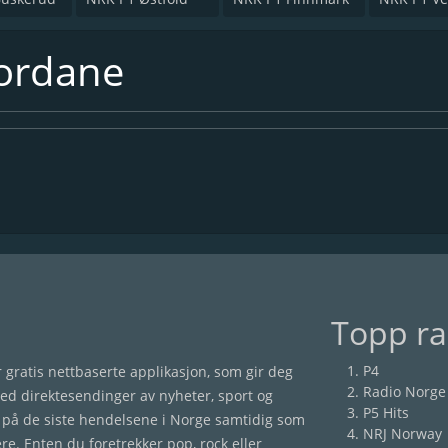
jordane
Topp ra
P4
gratis nettbaserte applikasjon, som gir deg
Radio Norge
med direktesendinger av nyheter, sport og
P5 Hits
på de siste hendelsene i Norge samtidig som
NRJ Norway
ere. Enten du foretrekker pop, rock eller