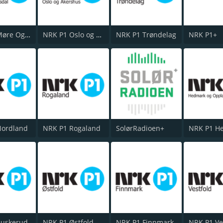
NRK P1 Møre Og Romsdal
NRK P1 Oslo og Akershus
NRK P1 Trøndelag
NRK P1+
Nordland
NRK P1 Rogaland
SolørRadioen+
Buskerud
NRK P1 Østfold
NRK P1 Finnmark
NRK P1 Ve