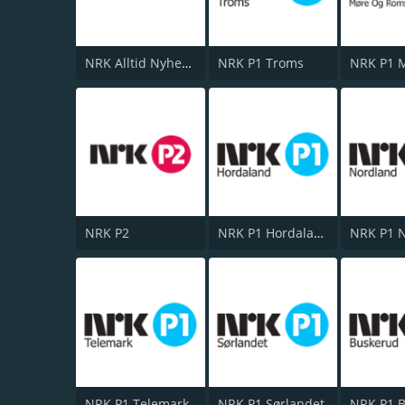
NRK Alltid Nyheter
NRK P1 Troms
NRK P2
NRK P1 Hordaland
NRK P1 
NRK P1 Telemark
NRK P1 Sørlandet
NRK P1 