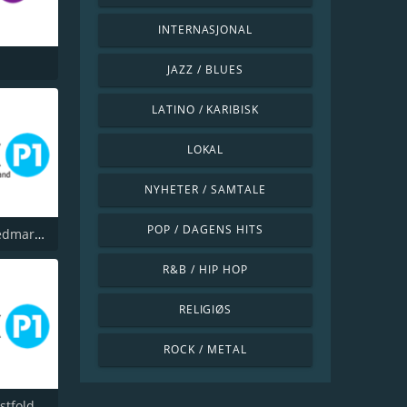
INTERNASJONAL
JAZZ / BLUES
LATINO / KARIBISK
LOKAL
NYHETER / SAMTALE
POP / DAGENS HITS
NRK P1 Hedmark og Oppland
R&B / HIP HOP
RELIGIØS
ROCK / METAL
stfold